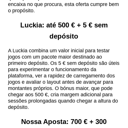
encaixa no que procura, esta oferta cumpre bem
o propósito.
Luckia: até 500 € + 5 € sem
depósito
A Luckia combina um valor inicial para testar
jogos com um pacote maior destinado ao
primeiro depósito. Os 5 € sem depósito são úteis
para experimentar o funcionamento da
plataforma, ver a rapidez de carregamento dos
jogos e avaliar o layout antes de avançar para
montantes próprios. O bónus maior, que pode
chegar aos 500 €, cria margem adicional para
sessões prolongadas quando chegar a altura do
depósito.
Nossa Aposta: 700 € + 300