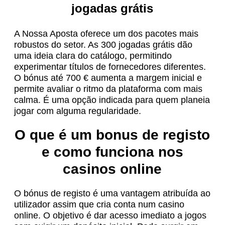
jogadas grátis
A Nossa Aposta oferece um dos pacotes mais
robustos do setor. As 300 jogadas grátis dão
uma ideia clara do catálogo, permitindo
experimentar títulos de fornecedores diferentes.
O bónus até 700 € aumenta a margem inicial e
permite avaliar o ritmo da plataforma com mais
calma. É uma opção indicada para quem planeia
jogar com alguma regularidade.
O que é um bonus de registo
e como funciona nos
casinos online
O bónus de registo é uma vantagem atribuída ao
utilizador assim que cria conta num casino
online. O objetivo é dar acesso imediato a jogos