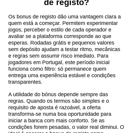
de registo?
Os bonus de registo dão uma vantagem clara a
quem está a começar. Permitem experimentar
jogos, perceber o estilo de cada operador e
avaliar se a plataforma corresponde ao que
esperas. Rodadas grátis e pequenos valores
sem depósito ajudam a testar ritmo, mecânicas
e regras sem assumir risco imediato. Para
jogadores em Portugal, este período inicial
funciona como filtro: só permanece quem
entrega uma experiência estável e condições
transparentes.
A utilidade do bónus depende sempre das
regras. Quando os termos são simples e o
requisito de aposta é razoável, a oferta
transforma-se numa boa oportunidade para
iniciar a banca com mais conforto. Se as
condições forem pesadas, o valor real diminui. O