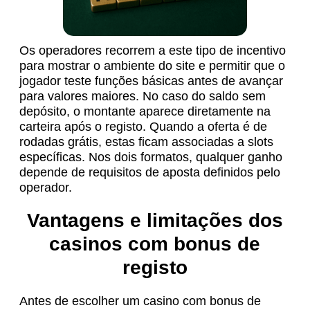
Os operadores recorrem a este tipo de incentivo
para mostrar o ambiente do site e permitir que o
jogador teste funções básicas antes de avançar
para valores maiores. No caso do saldo sem
depósito, o montante aparece diretamente na
carteira após o registo. Quando a oferta é de
rodadas grátis, estas ficam associadas a slots
específicas. Nos dois formatos, qualquer ganho
depende de requisitos de aposta definidos pelo
operador.
Vantagens e limitações dos
casinos com bonus de
registo
Antes de escolher um casino com bonus de