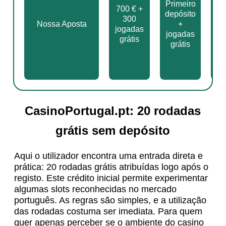
Primeiro
700 € +
depósito
300
g
Nossa Aposta
+
jogadas
e
jogadas
grátis
grátis
CasinoPortugal.pt: 20 rodadas
grátis sem depósito
Aqui o utilizador encontra uma entrada direta e
prática: 20 rodadas grátis atribuídas logo após o
registo. Este crédito inicial permite experimentar
algumas slots reconhecidas no mercado
português. As regras são simples, e a utilização
das rodadas costuma ser imediata. Para quem
quer apenas perceber se o ambiente do casino